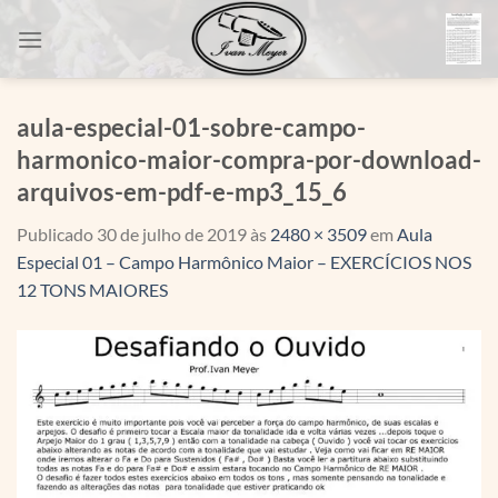
Skip
to
content
aula-especial-01-sobre-campo-
harmonico-maior-compra-por-download-
arquivos-em-pdf-e-mp3_15_6
Publicado
30 de julho de 2019
às
2480 × 3509
em
Aula
Especial 01 – Campo Harmônico Maior – EXERCÍCIOS NOS
12 TONS MAIORES