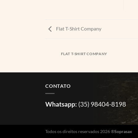
Flat T-Shirt Company
FLAT T-SHIRT COMPANY
CONTATO
Whatsapp:
(35) 98404-8198
Todos os direitos reservados 2026 ®
Soprasax