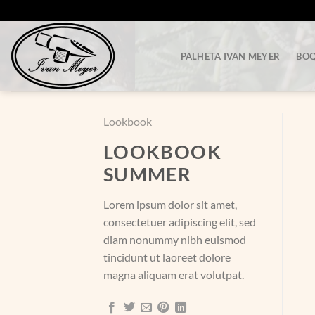
Skip
to
content
PALHETA IVAN MEYER
BOQ
Lookbook
LOOKBOOK
SUMMER
Lorem ipsum dolor sit amet,
consectetuer adipiscing elit, sed
diam nonummy nibh euismod
tincidunt ut laoreet dolore
magna aliquam erat volutpat.