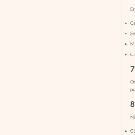
En
Ce
Si
Mo
Co
7
Os
po
8
No
Co