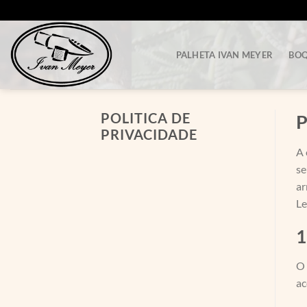
Skip
to
content
PALHETA IVAN MEYER
BOQ
POLITICA DE
P
PRIVACIDADE
A 
se
ar
Le
1
O 
ac