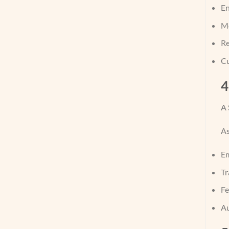
En
Me
Re
Cu
4
A 
As
Em
Tr
Fe
Au