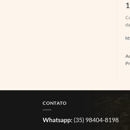
1
Ca
da
ht
Ao
Pr
CONTATO
Whatsapp:
(35) 98404-8198