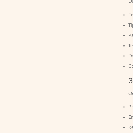
Du
En
Ti
Pá
Te
Da
Co
3
Os
Pr
Em
Re