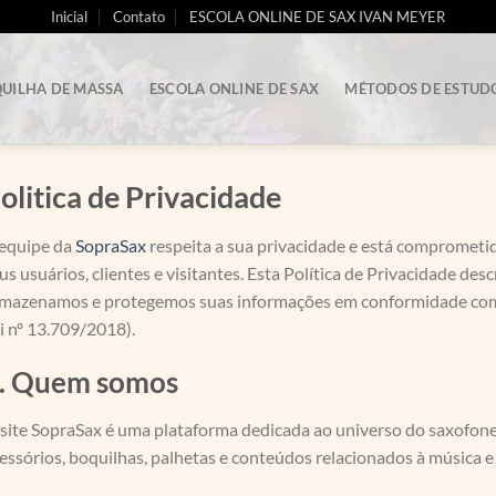
Inicial
Contato
ESCOLA ONLINE DE SAX IVAN MEYER
UILHA DE MASSA
ESCOLA ONLINE DE SAX
MÉTODOS DE ESTUD
olitica de Privacidade
equipe da
SopraSax
respeita a sua privacidade e está comprometi
us usuários, clientes e visitantes. Esta Política de Privacidade de
mazenamos e protegemos suas informações em conformidade com 
i nº 13.709/2018).
. Quem somos
site SopraSax é uma plataforma dedicada ao universo do saxofone
essórios, boquilhas, palhetas e conteúdos relacionados à música 