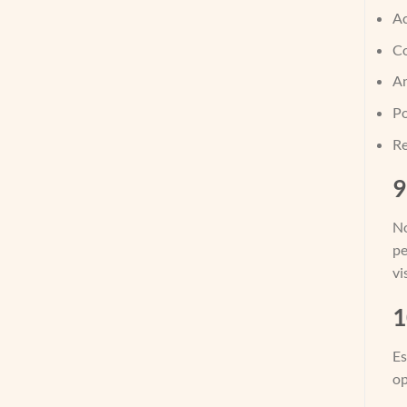
Ac
Co
An
Po
Re
9
No
pe
vi
1
Es
op