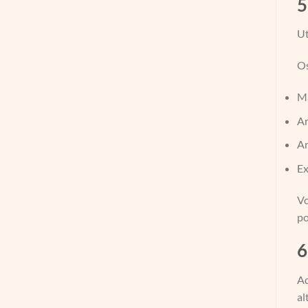
5
Ut
Os
Ma
Ar
An
Ex
Vo
po
6
Ad
al