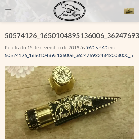
Skip
to
content
50574126_1650104895136006_3624769
Publicado
15 de dezembro de 2019
às
960 × 540
em
50574126_1650104895136006_3624769324843008000_n