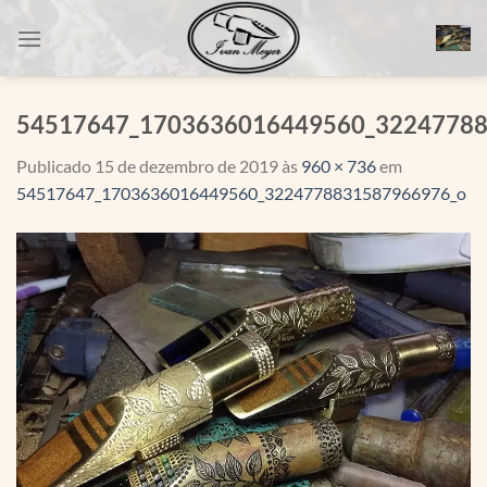
Skip
to
content
54517647_1703636016449560_3224778
Publicado
15 de dezembro de 2019
às
960 × 736
em
54517647_1703636016449560_3224778831587966976_o