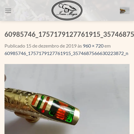
Skip
to
content
60985746_1757179127761915_3574687
Publicado
15 de dezembro de 2019
às
960 × 720
em
60985746_1757179127761915_3574687566630223872_n