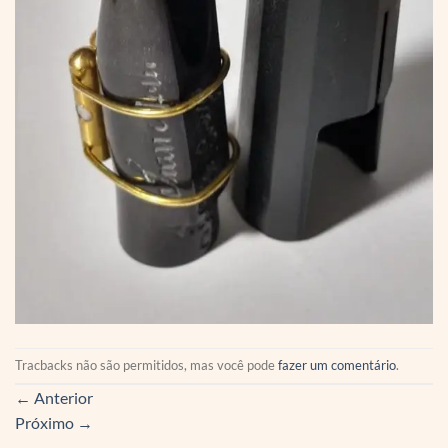
Tracbacks não são permitidos, mas você pode
fazer um comentário
.
←
Anterior
Próximo
→