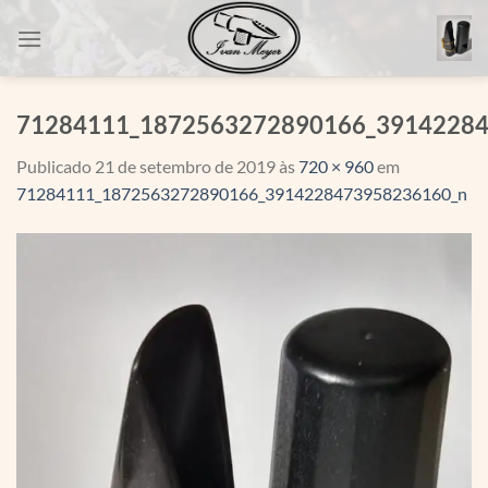
Skip
to
content
71284111_1872563272890166_3914228
Publicado
21 de setembro de 2019
às
720 × 960
em
71284111_1872563272890166_3914228473958236160_n