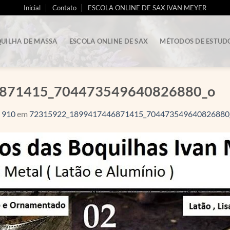
Inicial
Contato
ESCOLA ONLINE DE SAX IVAN MEYER
UILHA DE MASSA
ESCOLA ONLINE DE SAX
MÉTODOS DE ESTUD
871415_704473549640826880_o
 910
em
72315922_1899417446871415_704473549640826880