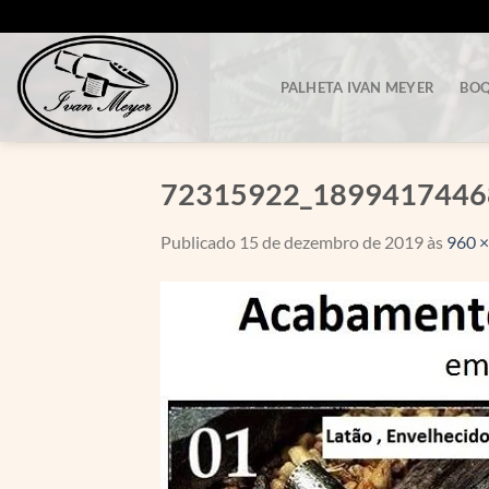
Skip
to
content
PALHETA IVAN MEYER
BOQ
72315922_1899417446
Publicado
15 de dezembro de 2019
às
960 ×