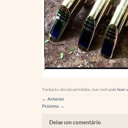
Tracbacks não são permitidos, mas você pode
fazer 
←
Anterior
Próximo
→
Deixe um comentário