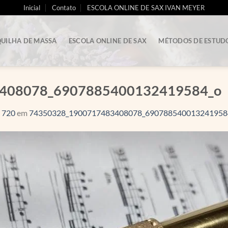
Inicial
Contato
ESCOLA ONLINE DE SAX IVAN MEYER
UILHA DE MASSA
ESCOLA ONLINE DE SAX
MÉTODOS DE ESTUD
408078_6907885400132419584_o
 720
em
74350328_1900717483408078_690788540013241958