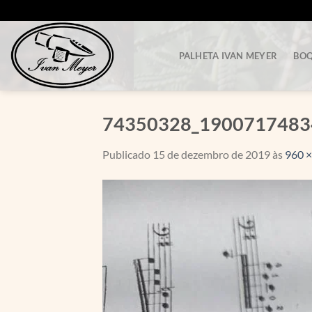
Skip
to
content
PALHETA IVAN MEYER
BOQ
74350328_1900717483
Publicado
15 de dezembro de 2019
às
960 ×