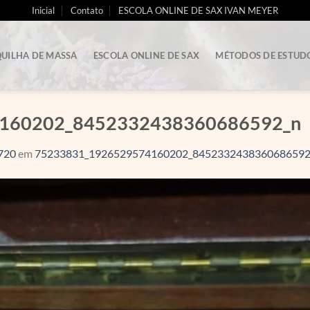
Inicial
Contato
ESCOLA ONLINE DE SAX IVAN MEYER
UILHA DE MASSA
ESCOLA ONLINE DE SAX
MÉTODOS DE ESTUD
160202_8452332438360686592_n
720
em
75233831_1926529574160202_8452332438360686592