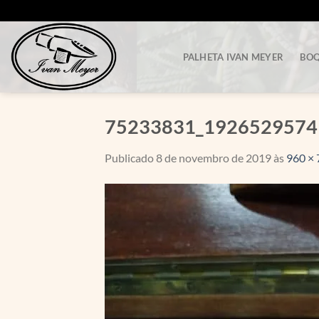
Skip
to
content
PALHETA IVAN MEYER
BOQ
75233831_1926529574
Publicado
8 de novembro de 2019
às
960 × 