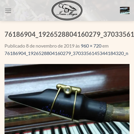
Skip
to
content
76186904_1926528804160279_3703356
Publicado
8 de novembro de 2019
às
960 × 720
em
76186904_1926528804160279_3703356145344184320_n