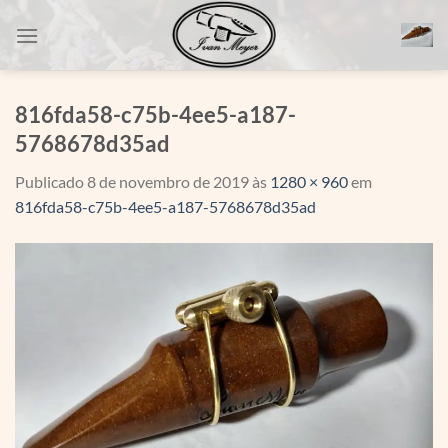
Skip
to
content
816fda58-c75b-4ee5-a187-
5768678d35ad
Publicado
8 de novembro de 2019
às
1280 × 960
em
816fda58-c75b-4ee5-a187-5768678d35ad