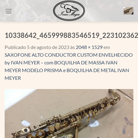
Skip
to
content
10338642_465999883546519_22310236
Publicado
5 de agosto de 2023
às
2048 × 1529
em
SAXOFONE ALTO CONDUCTOR CUSTOM ENVELHECIDO
by IVAN MEYER – com BOQUILHA DE MASSA IVAN
MEYER MODELO PRISMA e BOQUILHA DE METAL IVAN
MEYER