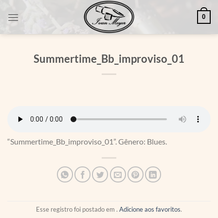
Skip
0
to
content
Summertime_Bb_improviso_01
“Summertime_Bb_improviso_01”. Gênero: Blues.
Esse registro foi postado em .
Adicione aos favoritos
.