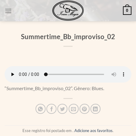
Skip
0
to
content
Summertime_Bb_improviso_02
“Summertime_Bb_improviso_02”. Gênero: Blues.
Esse registro foi postado em .
Adicione aos favoritos
.