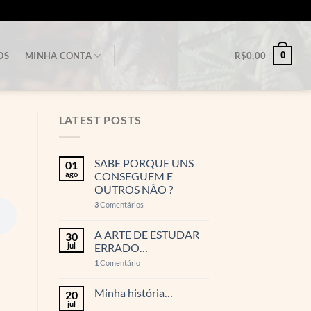
0
OS
MINHA CONTA
R$
0,00
LATEST POSTS
SABE PORQUE UNS
01
ago
CONSEGUEM E
OUTROS NÃO ?
3
Comentários
A ARTE DE ESTUDAR
30
jul
ERRADO…
1
Comentário
Minha história…
20
jul