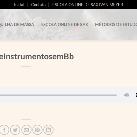
Inicial
Contato
ESCOLA ONLINE DE SAX IVAN MEYER
UILHA DE MASSA
ESCOLA ONLINE DE SAX
MÉTODOS DE ESTUD
teInstrumentosemBb