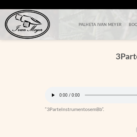
Skip
to
content
PALHETA IVAN MEYER
BOQ
3Par
“3ParteInstrumentosemBb”.