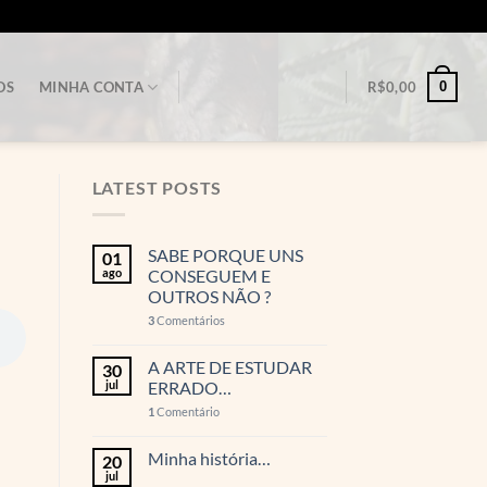
0
OS
MINHA CONTA
R$
0,00
LATEST POSTS
SABE PORQUE UNS
01
ago
CONSEGUEM E
OUTROS NÃO ?
3
Comentários
A ARTE DE ESTUDAR
30
jul
ERRADO…
1
Comentário
Minha história…
20
jul