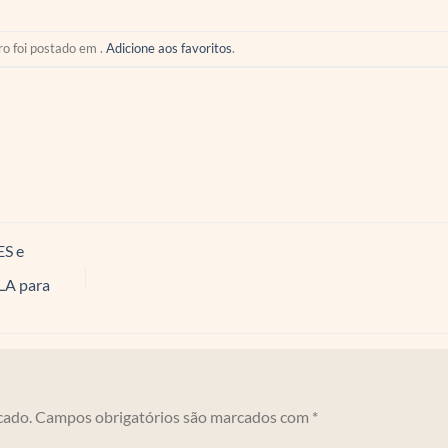
ro foi postado em .
Adicione aos favoritos
.
S e
A para
cado.
Campos obrigatórios são marcados com
*