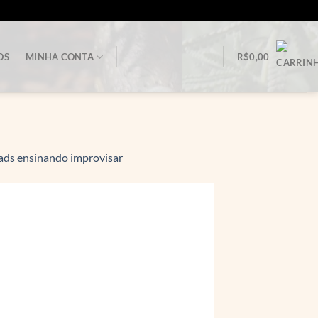
OS
MINHA CONTA
R$
0,00
ads ensinando improvisar