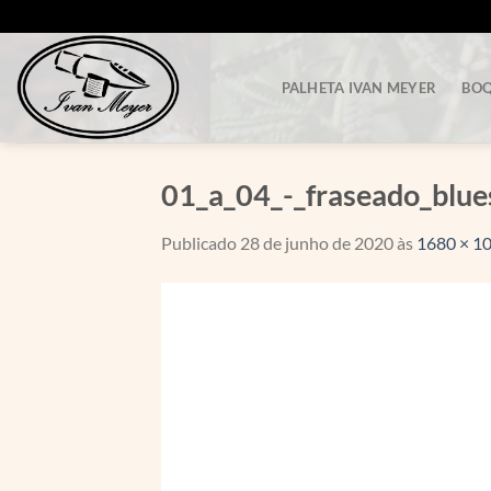
Skip
to
content
PALHETA IVAN MEYER
BOQ
01_a_04_-_fraseado_blue
Publicado
28 de junho de 2020
às
1680 × 1