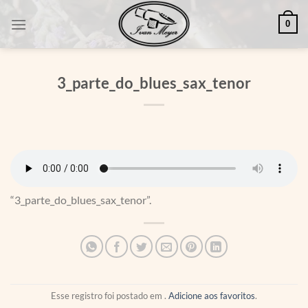
Skip
0
to
content
3_parte_do_blues_sax_tenor
“3_parte_do_blues_sax_tenor”.
Esse registro foi postado em .
Adicione aos favoritos
.