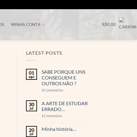
OS
MINHA CONTA
R$
0,00
LATEST POSTS
SABE PORQUE UNS
01
ago
CONSEGUEM E
OUTROS NÃO ?
3
Comentários
A ARTE DE ESTUDAR
30
jul
ERRADO…
1
Comentário
Minha história…
20
jul