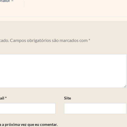
Maior –
cado.
Campos obrigatórios são marcados com
*
ail
*
Site
a a próxima vez que eu comentar.