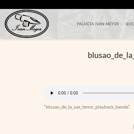
Skip
to
content
PALHETA IVAN MEYER
BOQ
blusao_de_l
“blusao_de_la_sax_tenor_playback_banda”.