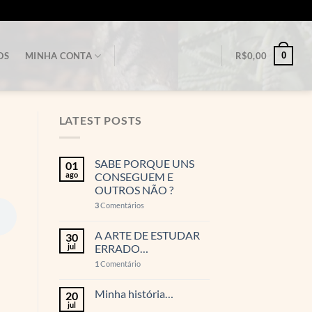
0
OS
MINHA CONTA
R$
0,00
LATEST POSTS
SABE PORQUE UNS
01
ago
CONSEGUEM E
OUTROS NÃO ?
3
Comentários
A ARTE DE ESTUDAR
30
jul
ERRADO…
1
Comentário
Minha história…
20
jul