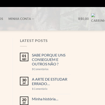
OS
MINHA CONTA
R$
0,00
LATEST POSTS
SABE PORQUE UNS
01
ago
CONSEGUEM E
OUTROS NÃO ?
3
Comentários
A ARTE DE ESTUDAR
30
jul
ERRADO…
1
Comentário
Minha história…
20
jul