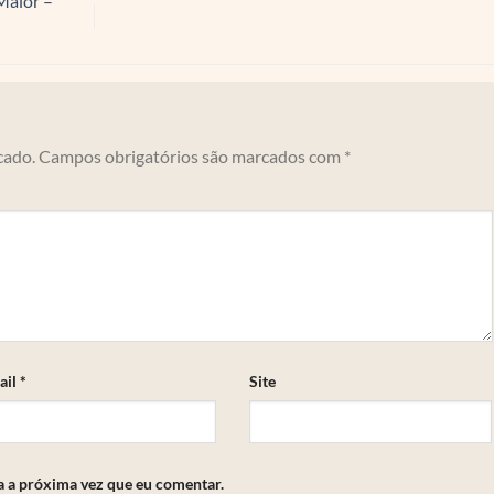
Maior –
cado.
Campos obrigatórios são marcados com
*
ail
*
Site
a a próxima vez que eu comentar.