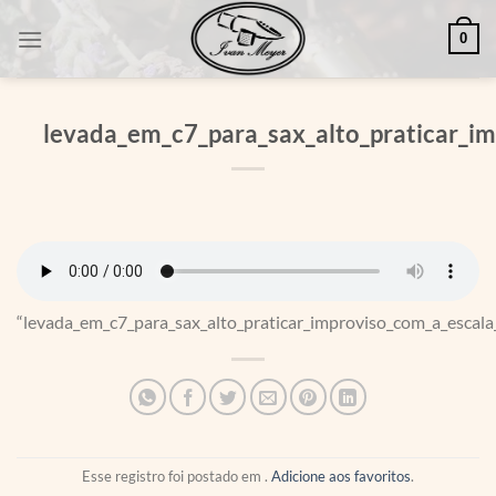
Skip
0
to
content
levada_em_c7_para_sax_alto_praticar_i
“levada_em_c7_para_sax_alto_praticar_improviso_com_a_escala_
Esse registro foi postado em .
Adicione aos favoritos
.