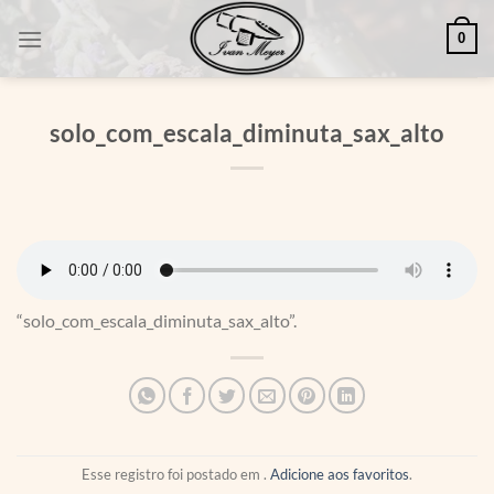
Skip
0
to
content
solo_com_escala_diminuta_sax_alto
“solo_com_escala_diminuta_sax_alto”.
Esse registro foi postado em .
Adicione aos favoritos
.