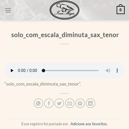
Skip
0
to
content
solo_com_escala_diminuta_sax_tenor
“solo_com_escala_diminuta_sax_tenor”.
Esse registro foi postado em .
Adicione aos favoritos
.