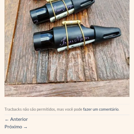
Tracbacks não são permitidos, mas você pode
fazer um comentário
.
←
Anterior
Próximo
→