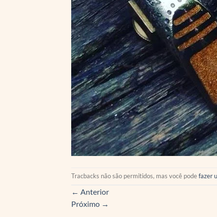
Tracbacks não são permitidos, mas você pode
fazer 
←
Anterior
Próximo
→