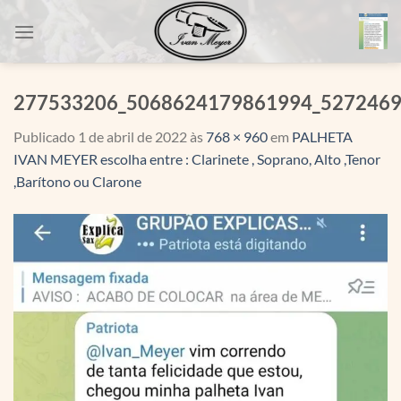
Skip
to
content
277533206_5068624179861994_527246
Publicado
1 de abril de 2022
às
768 × 960
em
PALHETA
IVAN MEYER escolha entre : Clarinete , Soprano, Alto ,Tenor
,Barítono ou Clarone