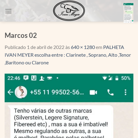
Skip
to
content
Marcos 02
Publicado
1 de abril de 2022
às
640 × 1280
em
PALHETA
IVAN MEYER escolha entre : Clarinete , Soprano, Alto ,Tenor
,Barítono ou Clarone